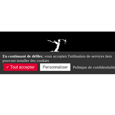
En continuant de défiler,
vous acceptez l'utilisation de services tiers
pouvant installer des cookies
Tout accepter
Personnaliser
Politique de confidentialit
CHEMIN DE LOURTET, 33340 Queyrac
06.52.70.63.28
Contactez-nous
Vos questions