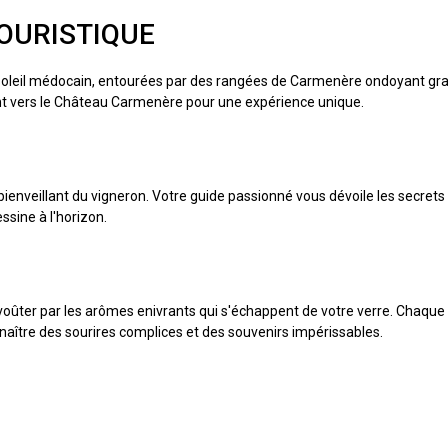
OURISTIQUE
oleil médocain, entourées par des rangées de Carmenère ondoyant grac
dent vers le Château Carmenère pour une expérience unique.
 bienveillant du vigneron. Votre guide passionné vous dévoile les secret
ssine à l'horizon.
ûter par les arômes enivrants qui s'échappent de votre verre. Chaque go
naître des sourires complices et des souvenirs impérissables.