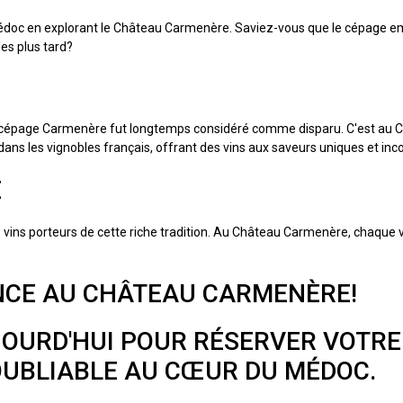
 Médoc en explorant le Château Carmenère. Saviez-vous que le cépage e
les plus tard?
le cépage Carmenère fut longtemps considéré comme disparu. C'est au Chili
e dans les vignobles français, offrant des vins aux saveurs uniques et in
É
s vins porteurs de cette riche tradition. Au Château Carmenère, chaque
NCE AU CHÂTEAU CARMENÈRE!
OURD'HUI POUR RÉSERVER VOTRE
OUBLIABLE AU CŒUR DU MÉDOC.