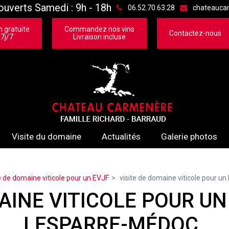
verts Samedi : 9h - 18h
06.52.70.63.28
chateauca
n gratuite
Commandez nos vins
Contactez-nous
 7j/7
Livraison incluse
Visite du domaine
Actualités
Galerie photos
e de domaine viticole pour un EVJF
visite de domaine viticole pour u
AINE VITICOLE POUR UN
LESPARRE-MÉDOC