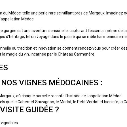
 Médoc, telle une perle rare scintillant près de Margaux. Imaginez notr
d'appellation Médoc.
e gorgée est une aventure sensorielle, capturant l'essence même de 
gés d'héritage, tel un voyage dans le passé qui se mêle harmonieusem
elle où tradition et innovation se donnent rendez-vous pour créer des 
r la magie du vin, incarnée par le Château Carmenère.
ES
 NOS VIGNES MÉDOCAINES :
Margaux, où chaque parcelle raconte l'histoire de l'appellation Médoc.
ls que le Cabernet Sauvignon, le Merlot, le Petit Verdot et bien sûr, la
ISITE GUIDÉE ?
 vignobles.