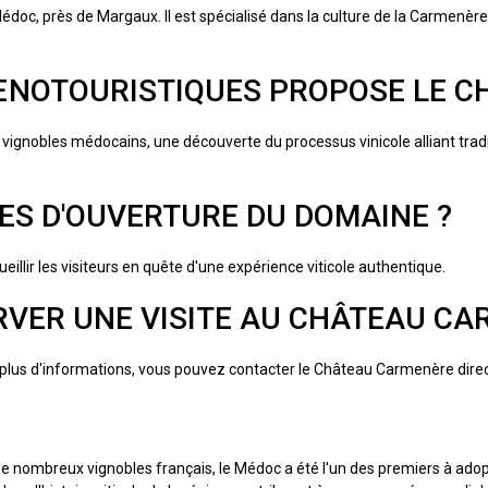
doc, près de Margaux. Il est spécialisé dans la culture de la Carmenèr
 ŒNOTOURISTIQUES PROPOSE LE 
ignobles médocains, une découverte du processus vinicole alliant tradi
RES D'OUVERTURE DU DOMAINE ?
illir les visiteurs en quête d'une expérience viticole authentique.
RVER UNE VISITE AU CHÂTEAU CA
r plus d'informations, vous pouvez contacter le Château Carmenère dir
é de nombreux vignobles français, le Médoc a été l'un des premiers à ado