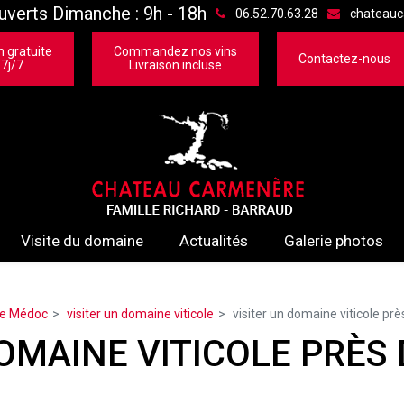
erts Dimanche : 9h - 18h
06.52.70.63.28
chateauc
n gratuite
Commandez nos vins
Contactez-nous
 7j/7
Livraison incluse
Visite du domaine
Actualités
Galerie photos
le Médoc
visiter un domaine viticole
visiter un domaine viticole pr
DOMAINE VITICOLE PRÈS