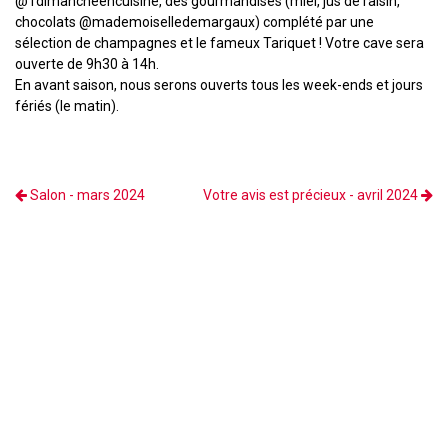
@1dimancheencuisine, des gourmandises (miel, jus de raisin,
chocolats @mademoiselledemargaux) complété par une
sélection de champagnes et le fameux Tariquet ! Votre cave sera
ouverte de 9h30 à 14h.
En avant saison, nous serons ouverts tous les week-ends et jours
fériés (le matin).
Salon - mars 2024
Votre avis est précieux - avril 2024