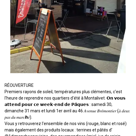
RÉOUVERTURE
Premiers rayons de soleil, températures plus clémentes, c'est
l'heure de reprendre nos quartiers d'été à Montalivet. 𝗢𝗻 𝘃𝗼𝘂𝘀
𝗮𝘁𝘁𝗲𝗻𝗱 𝗽𝗼𝘂𝗿 𝗰𝗲 𝘄𝗲𝗲𝗸-𝗲𝗻𝗱 𝗱𝗲 𝗣𝗮̂𝗾𝘂𝗲𝘀 : samedi 30,
dimanche 31 mars et lundi 1er avril au 46 𝐴𝑣𝑒𝑛𝑢𝑒 𝐵𝑟𝑒́𝑚𝑜𝑛𝑡𝑖𝑒𝑟 (𝑎̀ 𝑑𝑒𝑢𝑥
𝑝𝑎𝑠 𝑑𝑢 𝑚𝑎𝑟𝑐ℎ𝑒́).
Vous y retrouverez l'ensemble de nos vins (rouge, blanc et rosé)
mais également des produits locaux : terrines et pâtés d'