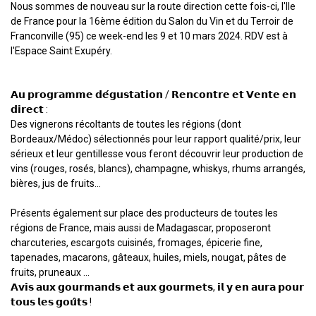
Nous sommes de nouveau sur la route direction cette fois-ci, l'Ile
de France pour la 16ème édition du Salon du Vin et du Terroir de
Franconville (95) ce week-end les 9 et 10 mars 2024. RDV est à
l'Espace Saint Exupéry.
𝗔𝘂 𝗽𝗿𝗼𝗴𝗿𝗮𝗺𝗺𝗲 𝗱𝗲́𝗴𝘂𝘀𝘁𝗮𝘁𝗶𝗼𝗻 / 𝗥𝗲𝗻𝗰𝗼𝗻𝘁𝗿𝗲 𝗲𝘁 𝗩𝗲𝗻𝘁𝗲 𝗲𝗻
𝗱𝗶𝗿𝗲𝗰𝘁 :
Des vignerons récoltants de toutes les régions (dont
Bordeaux/Médoc) sélectionnés pour leur rapport qualité/prix, leur
sérieux et leur gentillesse vous feront découvrir leur production de
vins (rouges, rosés, blancs), champagne, whiskys, rhums arrangés,
bières, jus de fruits...
Présents également sur place des producteurs de toutes les
régions de France, mais aussi de Madagascar, proposeront
charcuteries, escargots cuisinés, fromages, épicerie fine,
tapenades, macarons, gâteaux, huiles, miels, nougat, pâtes de
fruits, pruneaux ...
𝗔𝘃𝗶𝘀 𝗮𝘂𝘅 𝗴𝗼𝘂𝗿𝗺𝗮𝗻𝗱𝘀 𝗲𝘁 𝗮𝘂𝘅 𝗴𝗼𝘂𝗿𝗺𝗲𝘁𝘀, 𝗶𝗹 𝘆 𝗲𝗻 𝗮𝘂𝗿𝗮 𝗽𝗼𝘂𝗿
𝘁𝗼𝘂𝘀 𝗹𝗲𝘀 𝗴𝗼𝘂̂𝘁𝘀 !