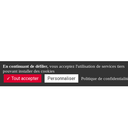
En continuant de défiler,
vous acceptez l'utilisation de services tiers
pouvant installer des cookies
Tout accepter
Personnaliser
Politique de confidentialit
CHEMIN DE LOURTET, 33340 Queyrac
06.52.70.63.28